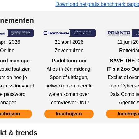
Download het gratis benchmark rappo
nementen
april 2026
21 april 2026
11 juni 2
Online
Zevenhuizen
Rotterd
ord manager
Padel toernooi
SAVE THE 
ssie laat zien
Alles in één middag:
IT's a Zoo Ou
m en hoe je
Sportief uitdagen,
Exclusief ev
Access toevoegt
netwerken en meer te
over Cybersec
je password
weten komen over
Data Compli
anager.
TeamViewer ONE!
Agentic A
schrijven
Inschrijven
Inschrijv
kt & trends