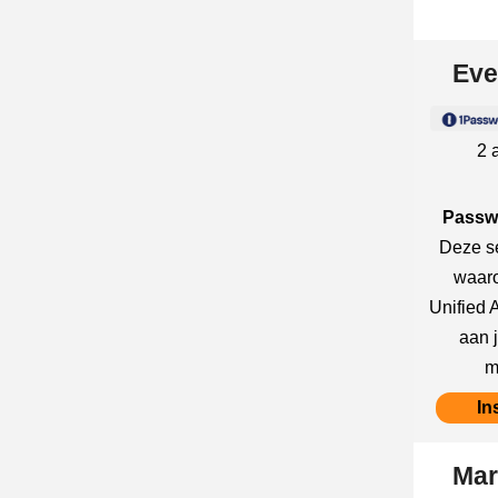
Eve
2 
Passw
Deze se
waaro
Unified 
aan 
m
In
Mar