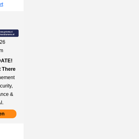
rt
026
am
DATE!
t There
enement
urity,
ance &
I.
en