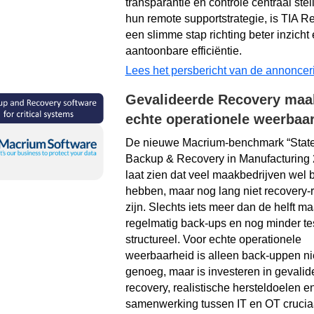
transparantie en controle centraal stel
hun remote supportstrategie, is TIA R
een slimme stap richting beter inzicht
aantoonbare efficiëntie.
Lees het persbericht van de annoncer
Gevalideerde Recovery maa
echte operationele weerbaar
De nieuwe Macrium‑benchmark “State
Backup & Recovery in Manufacturing 
laat zien dat veel maakbedrijven wel 
hebben, maar nog lang niet recovery‑
zijn. Slechts iets meer dan de helft ma
regelmatig back‑ups en nog minder te
structureel. Voor
echte operationele
weerbaarheid is alleen back‑uppen ni
genoeg, maar is investeren in gevali
recovery, realistische hersteldoelen e
samenwerking tussen IT en OT crucia