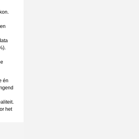
 kon.
ren
data
6%).
n
le
e én
ingend
liteit.
or het