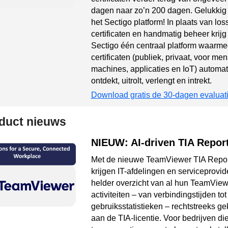
dagen naar zo’n 200 dagen.
Gelukkig 
het Sectigo platform!
In plaats van lo
certificaten en handmatig beheer krijg
Sectigo één centraal platform waarmee
certificaten (publiek, privaat, voor me
machines, applicaties en IoT) automat
ontdekt, uitrolt, verlengt en intrekt.
Download gratis de 30-dagen evaluati
duct nieuws
NIEUW: AI-driven TIA Repor
Met de nieuwe TeamViewer TIA Repor
krijgen IT-afdelingen en serviceprovid
helder overzicht van al hun TeamView
activiteiten – van verbindingstijden tot
gebruiksstatistieken – rechtstreeks g
aan de TIA-licentie.
Voor bedrijven di