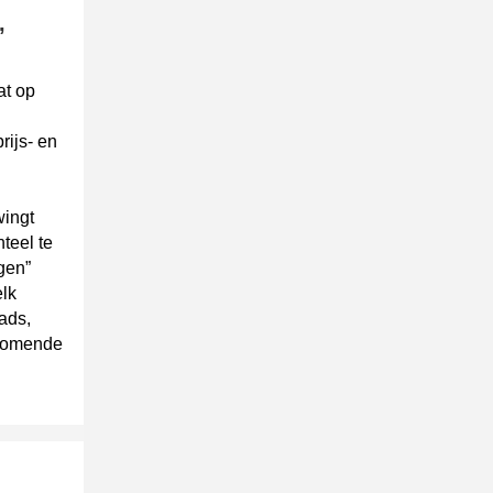
,
at op
ijs- en
wingt
teel te
gen”
elk
ads,
 komende