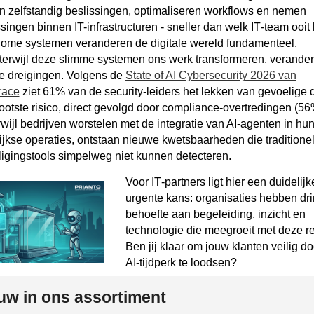
 zelfstandig beslissingen, optimaliseren workflows en nemen
ssingen binnen IT-infrastructuren - sneller dan welk IT‑team ooit
ome systemen veranderen de digitale wereld fundamenteel.
terwijl deze slimme systemen ons werk transformeren, verande
e dreigingen. Volgens de
State of AI Cybersecurity 2026 van
race
ziet 61% van de security‑leiders het lekken van gevoelige 
rootste risico, direct gevolgd door compliance‑overtredingen (5
rwijl bedrijven worstelen met de integratie van AI-agenten in hu
ijkse operaties, ontstaan nieuwe kwetsbaarheden die traditione
ligingstools simpelweg niet kunnen detecteren.
Voor IT‑partners ligt hier een duidelijk
urgente kans: organisaties hebben dr
behoefte aan begeleiding, inzicht en
technologie die meegroeit met deze rea
Ben jij klaar om jouw klanten veilig do
AI‑tijdperk te loodsen?
uw in ons assortiment