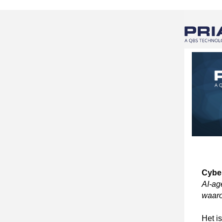
Cyber
AI-ag
waaro
Het i