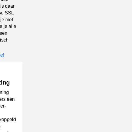
is daar
sse SSL
 je met
 je alle
nsen,
isch
e!
ting
ting
ers een
er-
ekoppeld
e