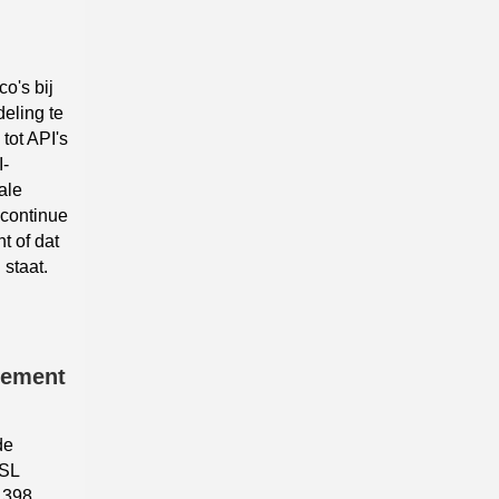
o's bij
eling te
tot API's
I-
ale
 continue
 of dat
 staat.
gement
de
SSL
r 398