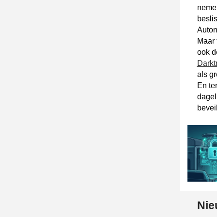
nemen
besli
Auton
Maar 
ook d
Darkt
als g
En te
dagel
bevei
Nie