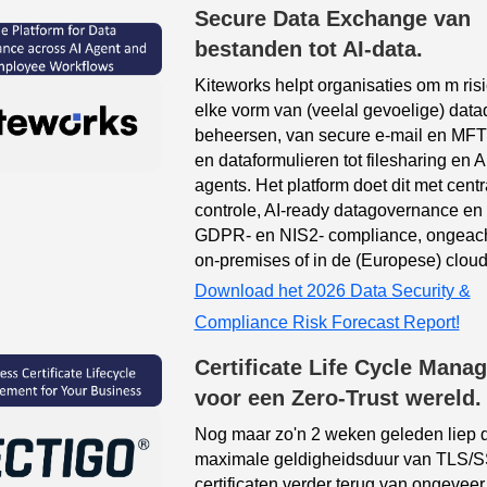
Secure Data Exchange van
bestanden tot AI-data.
Kiteworks helpt organisaties om m risic
elke vorm van (veelal gevoelige) datad
beheersen,
van secure e-mail en MFT 
en dataformulieren tot filesharing en A
agents.
Het platform doet dit met centr
controle, AI-ready datagovernance en
GDPR- en NIS2- compliance, ongeacht
on-premises of in de (Europese) cloud
Download het 2026 Data Security &
Compliance Risk Forecast Report!
Certificate Life Cycle Mana
voor een Zero-Trust wereld.
Nog maar zo'n 2 weken geleden liep 
maximale geldigheidsduur van TLS/
certificaten verder terug van ongevee